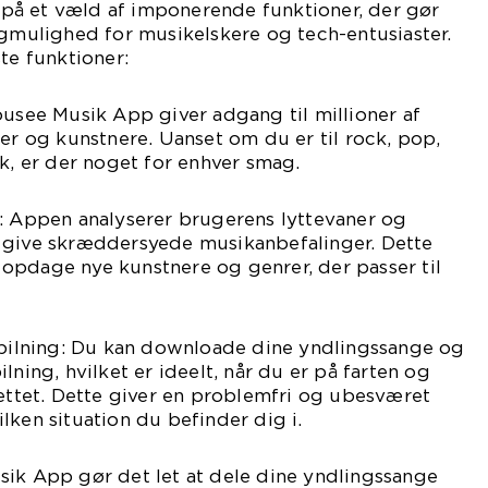
å et væld af imponerende funktioner, der gør
lgmulighed for musikelskere og tech-entusiaster.
te funktioner:
ousee Musik App giver adgang til millioner af
rer og kunstnere. Uanset om du er til rock, pop,
ik, er der noget for enhver smag.
r: Appen analyserer brugerens lyttevaner og
 give skræddersyede musikanbefalinger. Dette
opdage nye kunstnere og genrer, der passer til
fspilning: Du kan downloade dine yndlingssange og
spilning, hvilket er ideelt, når du er på farten og
nettet. Dette giver en problemfri og ubesværet
lken situation du befinder dig i.
sik App gør det let at dele dine yndlingssange