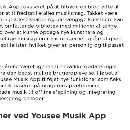
sik App fokuseret på at tilbyde en bred vifte af
r at tilfredsstille alles musiksmag. Takket være
ore pladeselskaber og uafhængige kunstnere kan
t omfattende bibliotek med millioner af sange
 Ud over at kunne opdage nye kunstnere og
kellige musikgenrer har brugerne også mulighed
spillelister, hvilket giver en personlig og tilpasset
er årene været igennem en række opdateringer
kre den bedst mulige brugeroplevelse. I løbet af
usee Musik App tilføjet nye funktioner som f.eks.
 musik baseret på brugerens præferencer,
de musik til offline afspilning og integrering
nester og enheder.
oner ved Yousee Musik App