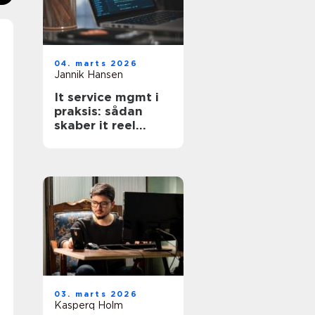
04. marts 2026
Jannik Hansen
It service mgmt i
praksis: sådan
skaber it reel
værdi for
forretningen
03. marts 2026
Kasperq Holm