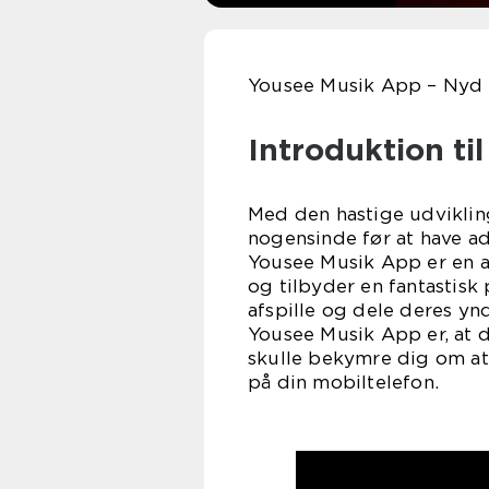
Yousee Musik App – Nyd m
Introduktion ti
Med den hastige udvikling
nogensinde før at have ad
Yousee Musik App er en a
og tilbyder en fantastisk
afspille og dele deres yn
Yousee Musik App er, at 
skulle bekymre dig om at
på din mobiltelefon.