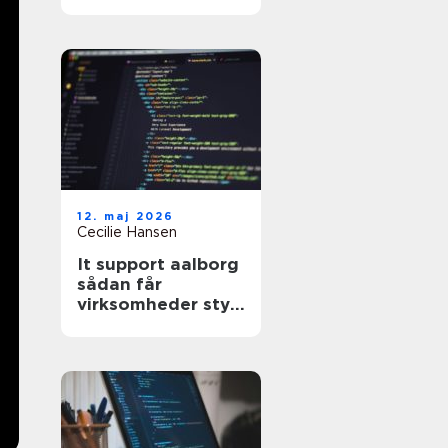
hjælp til din
hjemmeside?
12. maj 2026
Cecilie Hansen
It support aalborg
sådan får
virksomheder styr
på drift, sikkerhed
og support