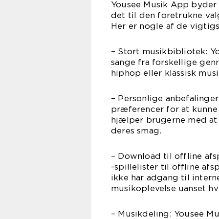
Yousee Musik App byder p
det til den foretrukne va
Her er nogle af de vigtigs
– Stort musikbibliotek: Y
sange fra forskellige gen
hiphop eller klassisk mus
– Personlige anbefalinge
præferencer for at kunne
hjælper brugerne med at 
deres smag.
– Download til offline a
-spillelister til offline af
ikke har adgang til inter
musikoplevelse uanset hvi
– Musikdeling: Yousee Mu