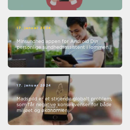
17. januar 2024
Minsundhed appen for Android Din
personlige sundhedsassistent i lommen
17. januar 2024
Madspild er et stigende globalt problem,
som får negative konsekvenser for både
miljøet og økonomien