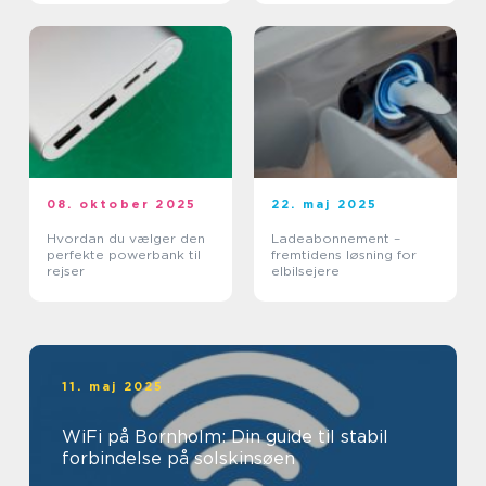
08. oktober 2025
22. maj 2025
Hvordan du vælger den
Ladeabonnement –
perfekte powerbank til
fremtidens løsning for
rejser
elbilsejere
11. maj 2025
WiFi på Bornholm: Din guide til stabil
forbindelse på solskinsøen