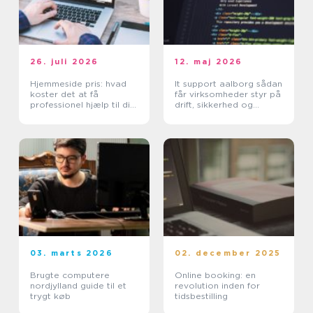
26. juli 2026
12. maj 2026
Hjemmeside pris: hvad
It support aalborg sådan
koster det at få
får virksomheder styr på
professionel hjælp til din
drift, sikkerhed og
hjemmeside?
support
03. marts 2026
02. december 2025
Brugte computere
Online booking: en
nordjylland guide til et
revolution inden for
trygt køb
tidsbestilling