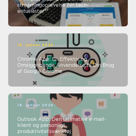
streamingoplevelse for tech-
entusiaster**
18. januar 2024
Chrome App: En Effektiv og
Omsiggribende Anvendelse til Din Brug
af Google Chrome
18. januar 2024
Outlook App: Den ultimative e-mail-
klient og personligt
produktivitetsværktøj