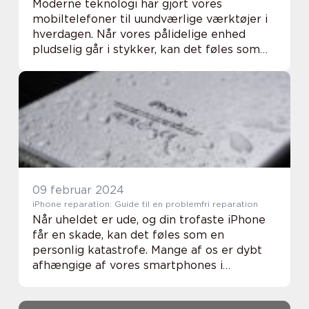
Moderne teknologi har gjort vores
mobiltelefoner til uundværlige værktøjer i
hverdagen. Når vores pålidelige enhed
pludselig går i stykker, kan det føles som
en enorm ulempe, der forstyrrer
dagligdagen. I A...
09 februar 2024
iPhone reparation: Guide til en problemfri reparation
Når uheldet er ude, og din trofaste iPhone
får en skade, kan det føles som en
personlig katastrofe. Mange af os er dybt
afhængige af vores smartphones i
hverdagen, og en ødelagt skærm eller et
svigtende batteri kan være meget mere