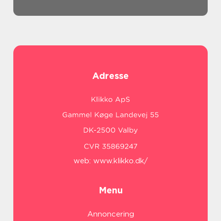
end blot en irritat...
Adresse
web:
www.klikko.dk/
Menu
Annoncering