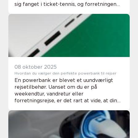
sig fanget i ticket-tennis, og forretningen
savner gennemsigtighed. Her bliver it
service mgmt nøglen til at få styr på hve...
08 oktober 2025
Hvordan du vælger den perfekte powerbank til rejser
En powerbank er blevet et uundværligt
rejsetilbehør. Uanset om du er på
weekendtur, vandretur eller
forretningsrejse, er det rart at vide, at din
telefon, tablet eller kamera ikke løber tør
for strøm. Men med h...