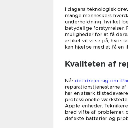
I dagens teknologisk dre
mange menneskers hverdag
underholdning, hvilket bet
betydelige forstyrrelser.
muligheder for at få dere
artikel vil vi se på, hvor
kan hjælpe med at få en i
Kvaliteten af r
Når
det drejer sig om iP
reparationstjenesterne af
har en stærk tilstedevære
professionelle værksteder
Apple-enheder. Teknikere
bred vifte af problemer,
defekte batterier og pro