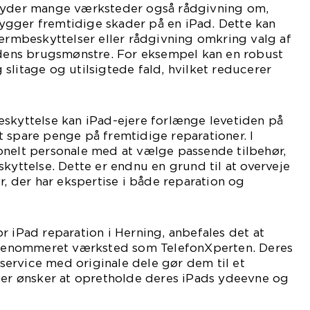
lbyder mange værksteder også rådgivning om,
gger fremtidige skader på en iPad. Dette kan
kærmbeskyttelser eller rådgivning omkring valg af
hedens brugsmønstre. For eksempel kan en robust
slitage og utilsigtede fald, hvilket reducerer
eskyttelse kan iPad-ejere forlænge levetiden på
 spare penge på fremtidige reparationer. I
onelt personale med at vælge passende tilbehør,
skyttelse. Dette er endnu en grund til at overveje
r, der har ekspertise i både reparation og
r iPad reparation i Herning, anbefales det at
elrenommeret værksted som TelefonXperten. Deres
tsservice med originale dele gør dem til et
 der ønsker at opretholde deres iPads ydeevne og