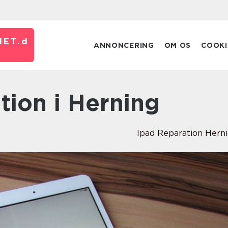
ET.
d
ANNONCERING
OM OS
COOKI
ation i Herning
Ipad Reparation Hern