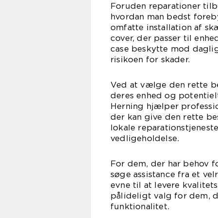
Foruden reparationer ti
hvordan man bedst foreby
omfatte installation af s
cover, der passer til en
case beskytte mod daglig 
risikoen for skader.
Ved at vælge den rette b
deres enhed og potentielt
Herning hjælper professi
der kan give den rette be
lokale reparationstjeneste
vedligeholdelse.
For dem, der har behov fo
søge assistance fra et v
evne til at levere kvalite
pålideligt valg for dem,
funktionalitet.