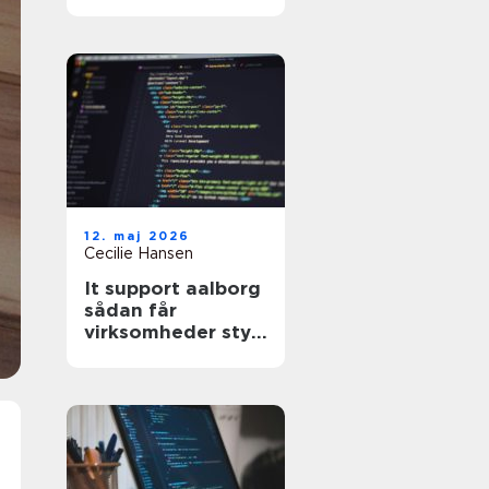
hjælp til din
hjemmeside?
12. maj 2026
Cecilie Hansen
It support aalborg
sådan får
virksomheder styr
på drift, sikkerhed
og support