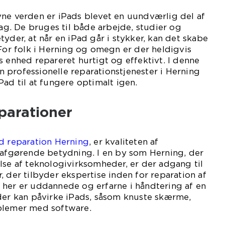
vne verden er iPads blevet en uundværlig del af
. De bruges til både arbejde, studier og
yder, at når en iPad går i stykker, kan det skabe
 For folk i Herning og omegn er der heldigvis
s enhed repareret hurtigt og effektivt. I denne
dan professionelle reparationstjenester i Herning
Pad til at fungere optimalt igen.
eparationer
ad reparation Herning
, er kvaliteten af
 afgørende betydning. I en by som Herning, der
lse af teknologivirksomheder, er der adgang til
, der tilbyder ekspertise inden for reparation af
 her er uddannede og erfarne i håndtering af en
 der kan påvirke iPads, såsom knuste skærme,
blemer med software.