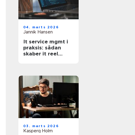
04. marts 2026
Jannik Hansen
It service mgmt i
praksis: sådan
skaber it reel
værdi for
forretningen
03. marts 2026
Kasperq Holm