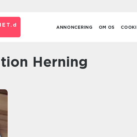
ET.
d
ANNONCERING
OM OS
COOKI
ation Herning