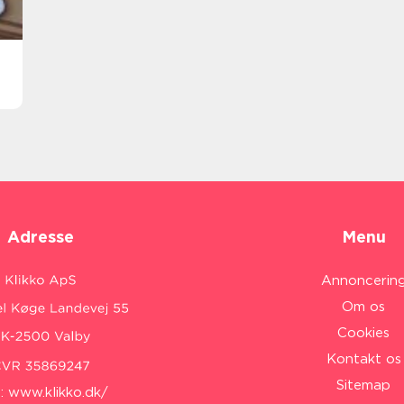
Adresse
Menu
Annoncerin
Om os
Cookies
Kontakt os
Sitemap
:
www.klikko.dk/