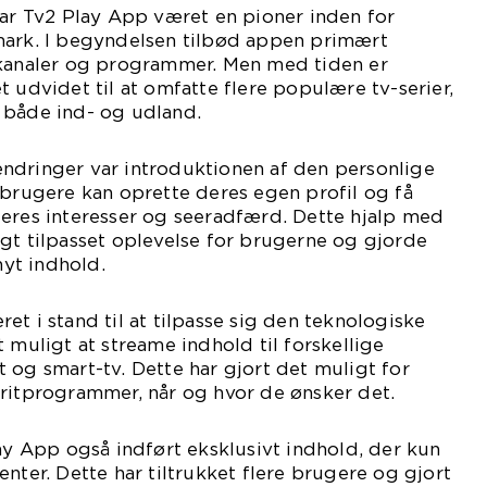
har Tv2 Play App været en pioner inden for
mark. I begyndelsen tilbød appen primært
-kanaler og programmer. Men med tiden er
t udvidet til at omfatte flere populære tv-serier,
 både ind- og udland.
ndringer var introduktionen af den personlige
 brugere kan oprette deres egen profil og få
deres interesser og seeradfærd. Dette hjalp med
gt tilpasset oplevelse for brugerne og gjorde
yt indhold.
et i stand til at tilpasse sig den teknologiske
 muligt at streame indhold til forskellige
 og smart-tv. Dette har gjort det muligt for
oritprogrammer, når og hvor de ønsker det.
lay App også indført eksklusivt indhold, der kun
nter. Dette har tiltrukket flere brugere og gjort