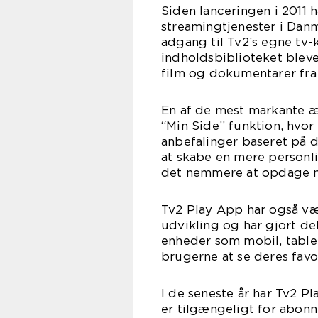
Siden lanceringen i 2011 
streamingtjenester i Dan
adgang til Tv2’s egne tv
indholdsbiblioteket bleve
film og dokumentarer fra
En af de mest markante æ
“Min Side” funktion, hvor
anbefalinger baseret på 
at skabe en mere personli
det nemmere at opdage n
Tv2 Play App har også vær
udvikling og har gjort det
enheder som mobil, tablet
brugerne at se deres fav
I de seneste år har Tv2 P
er tilgængeligt for abonne