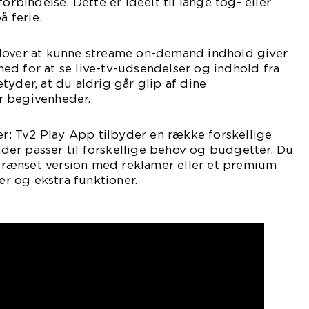
forbindelse. Dette er ideelt til lange tog- eller
å ferie.
dover at kunne streame on-demand indhold giver
d for at se live-tv-udsendelser og indhold fra
tyder, at du aldrig går glip af dine
r begivenheder.
 Tv2 Play App tilbyder en række forskellige
er passer til forskellige behov og budgetter. Du
rænset version med reklamer eller et premium
 og ekstra funktioner.