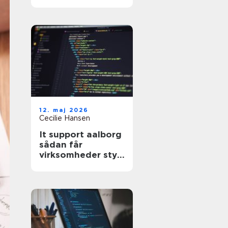
hjælp til din
hjemmeside?
12. maj 2026
Cecilie Hansen
It support aalborg
sådan får
virksomheder styr
på drift, sikkerhed
og support