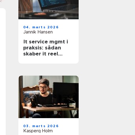
04. marts 2026
Jannik Hansen
It service mgmt i
praksis: sådan
skaber it reel
værdi for
forretningen
03. marts 2026
Kasperq Holm