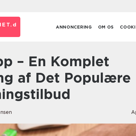
ET.
d
ANNONCERING
OM OS
COOKI
g af Det Populære
ingstilbud
ensen
A