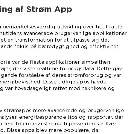
ling af Strøm App
 bemærkelsesværdig udvikling over tid. Fra de
l nutidens avancerede brugervenlige applikationer
 en transformation for at tilpasse sig det
ands fokus på bæredygtighed og effektivitet.
torie var de fleste applikationer simpelthen
jer, der viste realtime forbrugsdata. Dette gav
gende forståelse af deres strømforbrug og var
energibevisthed. Disse tidlige apps havde
 var hovedsageligt rettet mod teknikere og
ev strømapps mere avancerede og brugervenlige.
alyser, energibesparende tips og rapporter, der
 identificere mønstre og tilpasse deres adfærd
ild. Disse apps blev mere populære, da