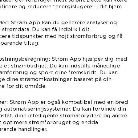
ntificere og reducere “energislugere” i dit hjem.
 Med Strøm App kan du generere analyser og
 strømdata. Du kan få indblik i dit
icere tidspunkter med højt strømforbrug og få
sparende tiltag.
ostningsberegning: Strøm App hjælper dig med
re et strømbudget. Du kan indstille månedlige
strømforbrug og spore dine fremskridt. Du kan
ge dine strømomkostninger baseret på din
ne for dit område.
oner: Strøm App er også kompatibel med en bred
og automatiseringssystemer. Du kan forbinde din
stat, dine intelligente strømafbrydere og andre
 at optimere strømforbruget og endda
rende handlinger.