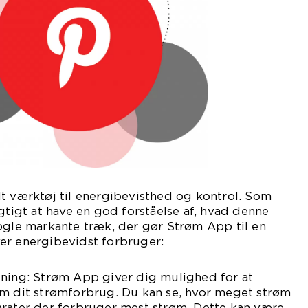
t værktøj til energibevisthed og kontrol. Som
igtigt at have en god forståelse af, hvad denne
ogle markante træk, der gør Strøm App til en
er energibevidst forbruger:
gning: Strøm App giver dig mulighed for at
om dit strømforbrug. Du kan se, hvor meget strøm
arater der forbruger mest strøm. Dette kan være