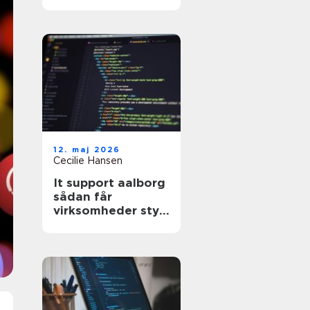
hjælp til din
hjemmeside?
12. maj 2026
Cecilie Hansen
It support aalborg
sådan får
virksomheder styr
på drift, sikkerhed
og support