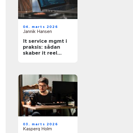
04. marts 2026
Jannik Hansen
It service mgmt i
praksis: sådan
skaber it reel
værdi for
forretningen
03. marts 2026
Kasperq Holm