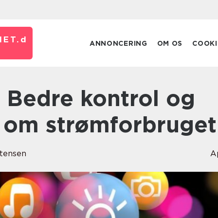
ET.
d
ANNONCERING
OM OS
COOKI
 om strømforbruget
tensen
A