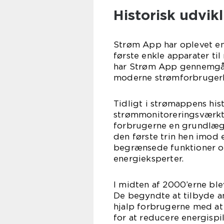
Historisk udvik
Strøm App har oplevet en
første enkle apparater ti
har Strøm App gennemgået
moderne strømforbrugerl
Tidligt i strømappens his
strømmonitoreringsværktø
forbrugerne en grundlæg
den første trin hen imod 
begrænsede funktioner og
energieksperter.
I midten af 2000’erne bl
De begyndte at tilbyde an
hjalp forbrugerne med at
for at reducere energisp