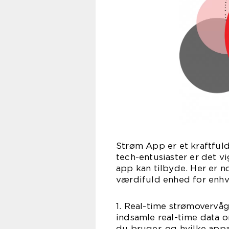
Strøm App er et kraftfuld
tech-entusiaster er det v
app kan tilbyde. Her er n
værdifuld enhed for enhv
1. Real-time strømovervå
indsamle real-time data 
du bruger, og hvilke app