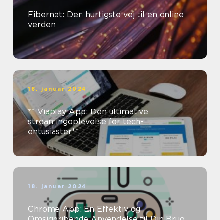
Fibernet: Den hurtigste vej til en online
verden
18. januar 2024
** Viaplay App: Den ultimative
streamingoplevelse for tech-
entusiaster**
18. januar 2024
Chrome App: En Effektiv og
Omsiggribende Anvendelse til Din Brug