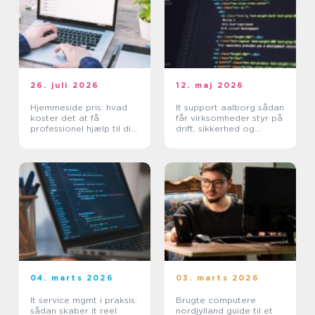
26. juli 2026
12. maj 2026
Hjemmeside pris: hvad
It support aalborg sådan
koster det at få
får virksomheder styr på
professionel hjælp til din
drift, sikkerhed og
hjemmeside?
support
04. marts 2026
03. marts 2026
It service mgmt i praksis:
Brugte computere
sådan skaber it reel
nordjylland guide til et