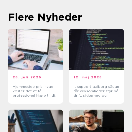
Flere Nyheder
26. juli 2026
12. maj 2026
Hjemmeside pris: hvad
It support aalborg sådan
koster det at få
får virksomheder styr på
professionel hjælp til din
drift, sikkerhed og
hjemmeside?
support