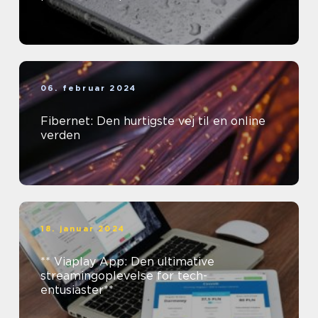
06. februar 2024
Fibernet: Den hurtigste vej til en online
verden
18. januar 2024
** Viaplay App: Den ultimative
streamingoplevelse for tech-
entusiaster**