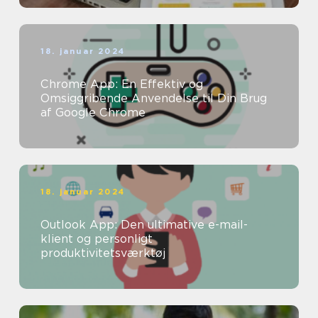
18. januar 2024
Chrome App: En Effektiv og
Omsiggribende Anvendelse til Din Brug
af Google Chrome
18. januar 2024
Outlook App: Den ultimative e-mail-
klient og personligt
produktivitetsværktøj