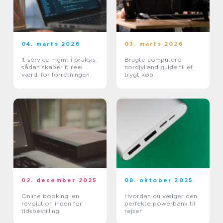
04. marts 2026
03. marts 2026
It service mgmt i praksis:
Brugte computere
sådan skaber it reel
nordjylland guide til et
værdi for forretningen
trygt køb
02. december 2025
08. oktober 2025
Online booking: en
Hvordan du vælger den
revolution inden for
perfekte powerbank til
tidsbestilling
rejser