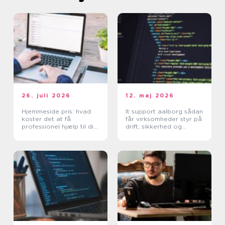
26. juli 2026
12. maj 2026
Hjemmeside pris: hvad
It support aalborg sådan
koster det at få
får virksomheder styr på
professionel hjælp til din
drift, sikkerhed og
hjemmeside?
support