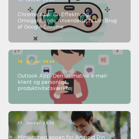
Chrome App: En Effektiv og
Omsiggribende Anvendelse til Din Brug
af Google Chrome
18. januar 2024
Outlook App: Den ultimative e-mail-
klient og personligt
produktivitetsværktøj
17. januar 2024
Minsundhed appen for Android Din