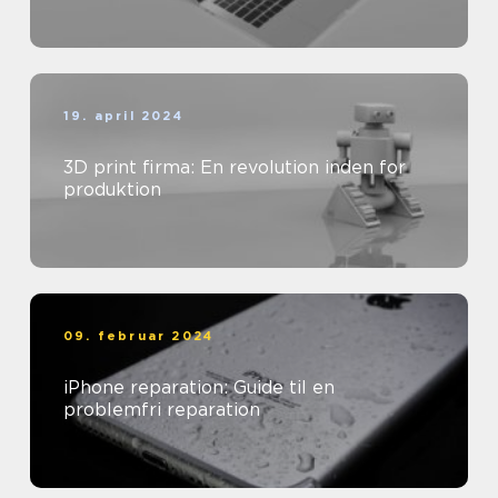
19. april 2024
3D print firma: En revolution inden for
produktion
09. februar 2024
iPhone reparation: Guide til en
problemfri reparation