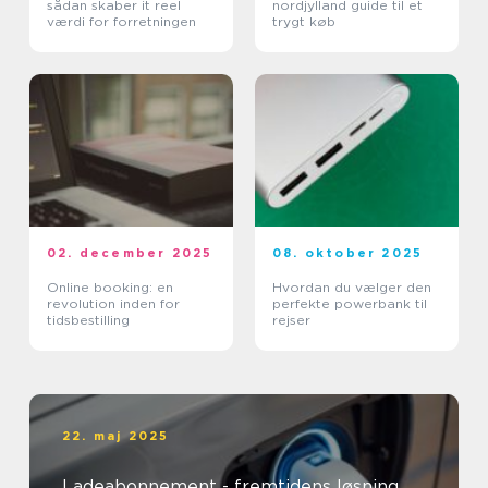
sådan skaber it reel
nordjylland guide til et
værdi for forretningen
trygt køb
02. december 2025
08. oktober 2025
Online booking: en
Hvordan du vælger den
revolution inden for
perfekte powerbank til
tidsbestilling
rejser
22. maj 2025
Ladeabonnement - fremtidens løsning