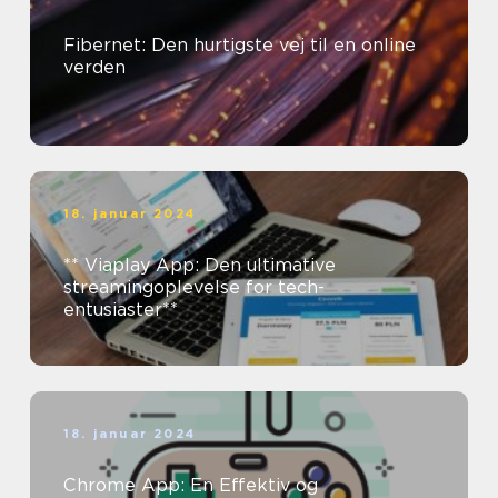
Fibernet: Den hurtigste vej til en online
verden
18. januar 2024
** Viaplay App: Den ultimative
streamingoplevelse for tech-
entusiaster**
18. januar 2024
Chrome App: En Effektiv og