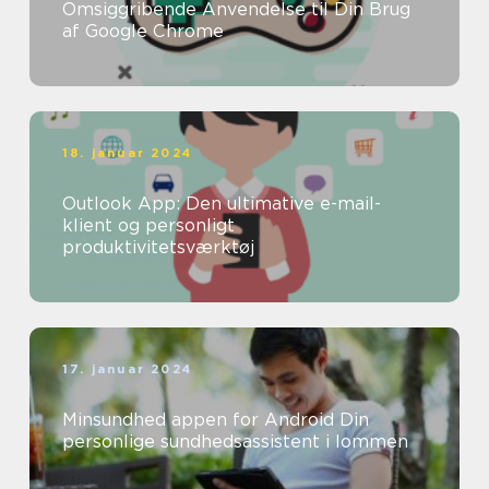
Omsiggribende Anvendelse til Din Brug
af Google Chrome
18. januar 2024
Outlook App: Den ultimative e-mail-
klient og personligt
produktivitetsværktøj
17. januar 2024
Minsundhed appen for Android Din
personlige sundhedsassistent i lommen