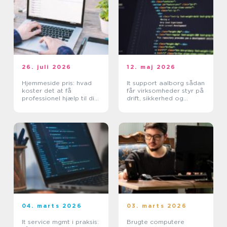
26. juli 2026
12. maj 2026
Hjemmeside pris: hvad
It support aalborg sådan
koster det at få
får virksomheder styr på
professionel hjælp til din
drift, sikkerhed og
hjemmeside?
support
04. marts 2026
03. marts 2026
It service mgmt i praksis:
Brugte computere