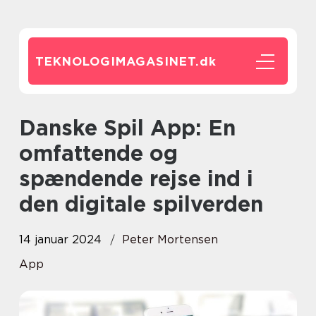
TEKNOLOGIMAGASINET.
dk
Danske Spil App: En
omfattende og
spændende rejse ind i
den digitale spilverden
14 januar 2024
Peter Mortensen
App