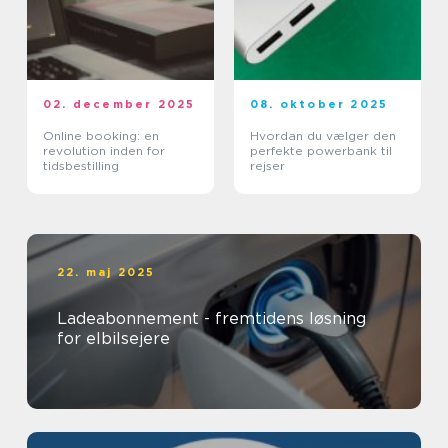
02. december 2025
08. oktober 2025
Online booking: en
Hvordan du vælger den
revolution inden for
perfekte powerbank til
tidsbestilling
rejser
22. maj 2025
Ladeabonnement - fremtidens løsning
for elbilsejere