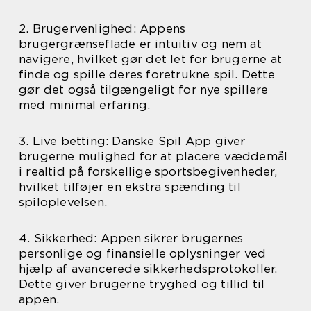
2. Brugervenlighed: Appens
brugergrænseflade er intuitiv og nem at
navigere, hvilket gør det let for brugerne at
finde og spille deres foretrukne spil. Dette
gør det også tilgængeligt for nye spillere
med minimal erfaring.
3. Live betting: Danske Spil App giver
brugerne mulighed for at placere væddemål
i realtid på forskellige sportsbegivenheder,
hvilket tilføjer en ekstra spænding til
spiloplevelsen.
4. Sikkerhed: Appen sikrer brugernes
personlige og finansielle oplysninger ved
hjælp af avancerede sikkerhedsprotokoller.
Dette giver brugerne tryghed og tillid til
appen.