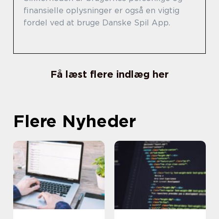
finansielle oplysninger er også en vigtig
fordel ved at bruge Danske Spil App.
Få læst flere indlæg her
Flere Nyheder