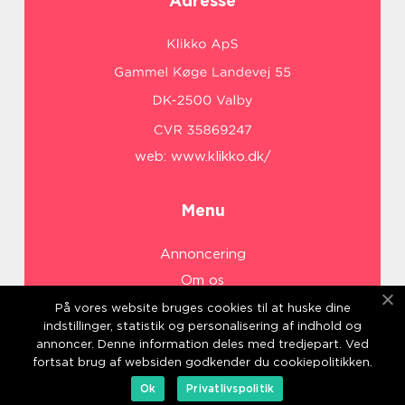
Adresse
web:
www.klikko.dk/
Menu
Annoncering
Om os
Cookies
På vores website bruges cookies til at huske dine
indstillinger, statistik og personalisering af indhold og
Kontakt os
annoncer. Denne information deles med tredjepart. Ved
Sitemap
fortsat brug af websiden godkender du cookiepolitikken.
Ok
Privatlivspolitik