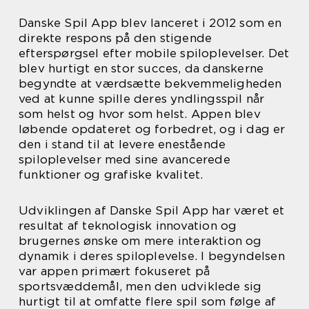
Danske Spil App blev lanceret i 2012 som en
direkte respons på den stigende
efterspørgsel efter mobile spiloplevelser. Det
blev hurtigt en stor succes, da danskerne
begyndte at værdsætte bekvemmeligheden
ved at kunne spille deres yndlingsspil når
som helst og hvor som helst. Appen blev
løbende opdateret og forbedret, og i dag er
den i stand til at levere enestående
spiloplevelser med sine avancerede
funktioner og grafiske kvalitet.
Udviklingen af Danske Spil App har været et
resultat af teknologisk innovation og
brugernes ønske om mere interaktion og
dynamik i deres spiloplevelse. I begyndelsen
var appen primært fokuseret på
sportsvæddemål, men den udviklede sig
hurtigt til at omfatte flere spil som følge af