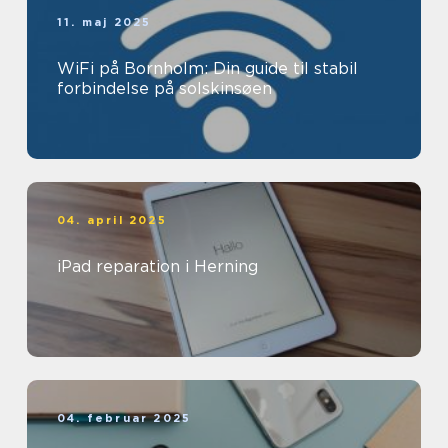
11. maj 2025
WiFi på Bornholm: Din guide til stabil
forbindelse på solskinsøen
04. april 2025
iPad reparation i Herning
04. februar 2025