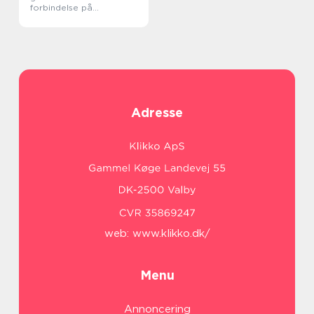
forbindelse på
solskinsøen
Adresse
web:
www.klikko.dk/
Menu
Annoncering