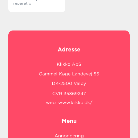
reparation
Adresse
web:
www.klikko.dk/
Menu
Annoncering